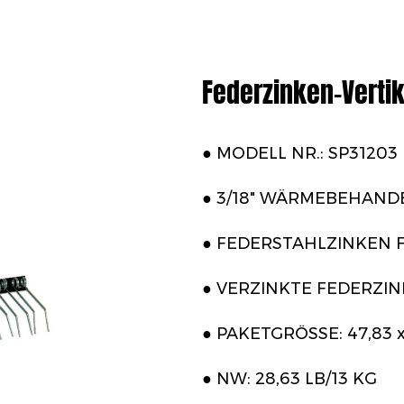
Federzinken-Verti
● MODELL NR.: SP31203
● 3/18" WÄRMEBEHAND
● FEDERSTAHLZINKEN 
● VERZINKTE FEDERZI
● PAKETGRÖSSE: 47,83 x 1
● NW: 28,63 LB/13 KG