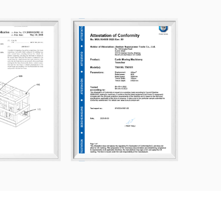
 freuen uns auf eine aufrichtige Zusammenarbeit
ten
Federzinken-Vertikutierer SP31203
zu