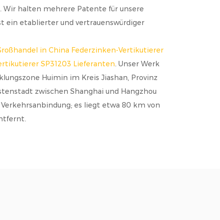
. Wir halten mehrere Patente für unsere
t ein etablierter und vertrauenswürdiger
roßhandel in China Federzinken-Vertikutierer
rtikutierer SP31203 Lieferanten
. Unser Werk
cklungszone Huimin im Kreis Jiashan, Provinz
Küstenstadt zwischen Shanghai und Hangzhou
n Verkehrsanbindung; es liegt etwa 80 km von
tfernt.
nach der Norm ISO 9001:2015 zertifiziert, und
ert.
 Ländern verkauft, darunter die USA,
ankreich und Deutschland, wo sie sich einen
 und wettbewerbsfähige Preise erworben haben.
htigung und des gegenseitigen Nutzens heißen wir
zlich willkommen, mit uns