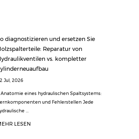
So wählen Sie zwischen manuellen und 3
Punkt-Anbau-Holzspaltern für den
netzunabhängigen Betrieb und den
Traktorbetrieb
24 Jun, 2026
ms:
Mechanische Prinzipien der Forstholzspaltung Die
Verwaltung der Holzverarbeitung in
bewirtschafteten Waldstü...
MEHR LESEN