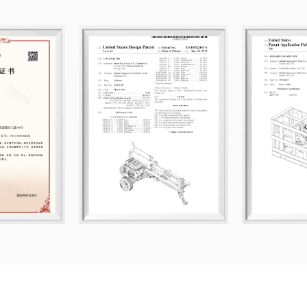
Geschäftsbeziehungen aufzubauen. Wir
und gemeinsames Wachstum. Wir bie
verkaufen.