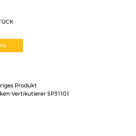
STÜCK
uns
iges Produkt
n-Vertikutierer SP31101