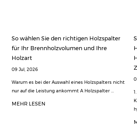
olzspalter
So diagnostizieren und ersetzen Sie
 Ihre
Holzspalterteile: Reparatur von
Hydraulikventilen vs. kompletter
Zylinderneuaufbau
02 Jul, 2026
palters nicht
alter ...
1. Anatomie eines hydraulischen Spaltsyste
Kernkomponenten und Fehlerstellen Jede
hydraulische ...
MEHR LESEN