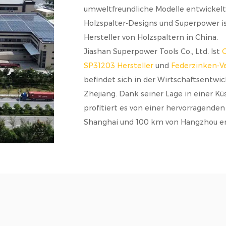
umweltfreundliche Modelle entwickelt
Holzspalter-Designs und Superpower is
Hersteller von Holzspaltern in China.
Jiashan Superpower Tools Co., Ltd. Ist
G
SP31203 Hersteller
und
Federzinken-Ve
befindet sich in der Wirtschaftsentwi
Zhejiang. Dank seiner Lage in einer 
profitiert es von einer hervorragende
Shanghai und 100 km von Hangzhou en
Unser Qualitätsmanagementsystem ist 
viele unserer Produkte sind CE-zertifizi
Unsere Produkte werden in zahlreichen
Großbritannien, Kanada, Australien, Fr
hervorragenden Ruf für hohe Qualität
Geleitet vom Prinzip der Gleichberec
Freunde und Kunden aus aller Welt her