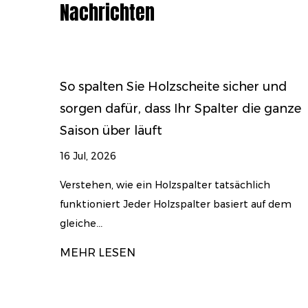
Nachrichten
e sicher und
So wählen Sie den richtigen H
alter die ganze
für Ihr Brennholzvolumen und
Holzart
09 Jul, 2026
 tatsächlich
Warum es bei der Auswahl eines Holzs
 basiert auf dem
nur auf die Leistung ankommt A Holzsp
MEHR LESEN