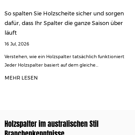
spalten Sie Holzscheite sicher und sorgen
So w
r, dass Ihr Spalter die ganze Saison über
Bre
t
09 Ju
l, 2026
Warum
auf d
tehen, wie ein Holzspalter tatsächlich funktioniert
r Holzspalter basiert auf dem gleiche...
MEH
R LESEN
Holzspalter im australischen Stil
Branchenkenntnisse