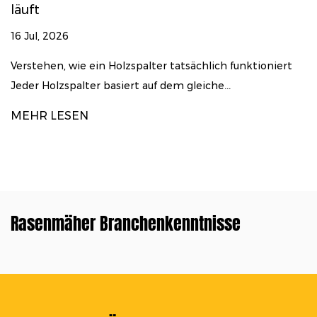
läuft
0
6 Jul, 2026
W
a
erstehen, wie ein Holzspalter tatsächlich funktioniert
eder Holzspalter basiert auf dem gleiche...
M
MEHR LESEN
Rasenmäher Branchenkenntnisse