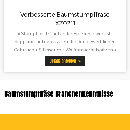
Baumstumpffräse
Heckbagger mit
Z0211
BAGGERLADER MIT 10"
◆9 PS BENZINMOTOR ◆
er der Erde ● Schwerlast-
tem für den gewerblichen
it Wolframkarbidspitzen ●
Detail
schen verlängern die
s anzeigen
er Maschine um...
Baumstumpffräse Branchenkenntnisse