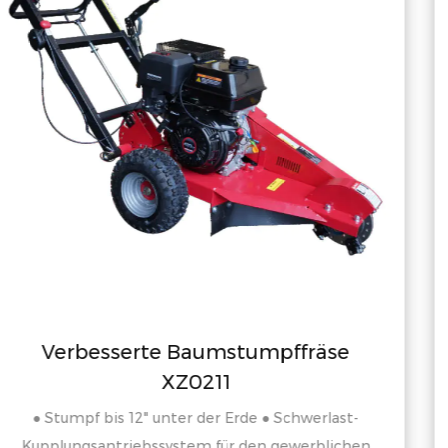
räse
Heckbagger mit 10″-Schaufe
BAGGERLADER MIT 10" EIMER ◆MODELL N
◆9 PS BENZINMOTOR ◆EIMERSCHAUKELN 
rlast-
ECHT
blichen