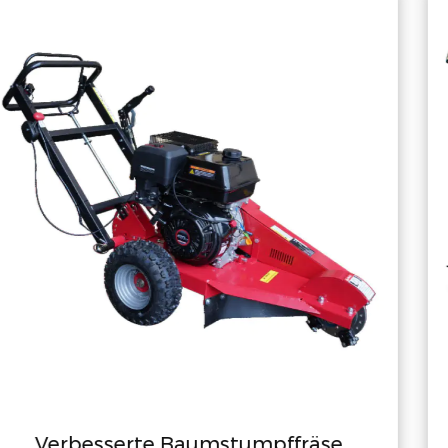
äse
Heckbagger mit 10″-Schaufel