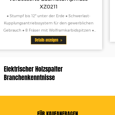
BAGGERLADER MIT 10" EIMER ◆MODELL NR
◆9 PS BENZINMOTOR ◆EIMERSCHAUKELN 1
rlast-
ECHT
blichen
itzen ●
Details anzeigen
die
Elektrischer Holzspalter
Branchenkenntnisse
FÜR KAUFANFRAGEN