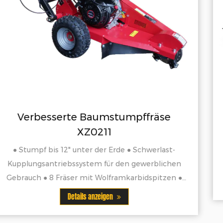
räse
Heckbagger mit 10″-Schaufe
BAGGERLADER MIT 10" EIMER ◆MODELL 
◆9 PS BENZINMOTOR ◆EIMERSCHAUKELN 
erlast-
ECHT
rblichen
spitzen ●
Details anzeigen
 die
.