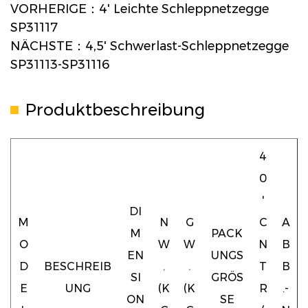
VORHERIGE：4' Leichte Schleppnetzegge
SP31117
NÄCHSTE：4,5' Schwerlast-Schleppnetzegge
SP31113-SP31116
Produktbeschreibung
4
0
'
DI
M
N
G
C
A
M
PACK
O
W
W
N
B
EN
UNGS
D
BESCHREIB
.
.
T
B
SI
GRÖS
E
UNG
(K
(K
R
.-
ON
SE