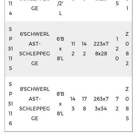
11
/2'
5
GE
1
4
L
S
6'SCHWERL
Z
P
6'B
1
AST-
11
14
223x7
0
31
x
2
SCHLEPPEG
2
2
8x28
8
11
8'L
0
GE
2
5
S
8'SCHWERL
Z
P
8'B
AST-
14
17
263x7
7
0
31
x
SCHLEPPEG
3
8
3x34
2
8
11
8'L
GE
5
6