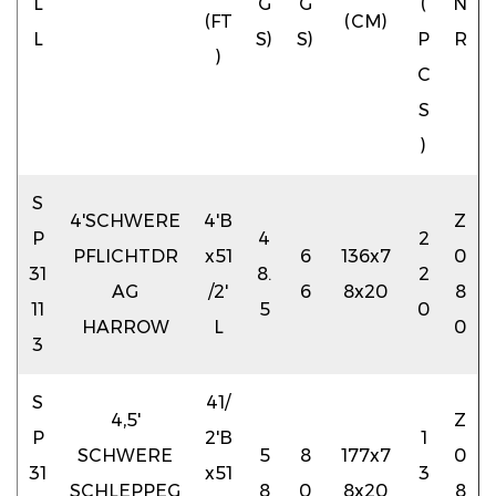
L
G
G
(
N
(FT
(CM)
L
S)
S)
P
R
)
C
S
)
S
4'SCHWERE
4'B
Z
P
4
2
PFLICHTDR
x51
6
136x7
0
31
8.
2
AG
/2'
6
8x20
8
11
5
0
HARROW
L
0
3
S
41/
4,5'
Z
P
2'B
1
SCHWERE
5
8
177x7
0
31
x51
3
SCHLEPPEG
8
0
8x20
8