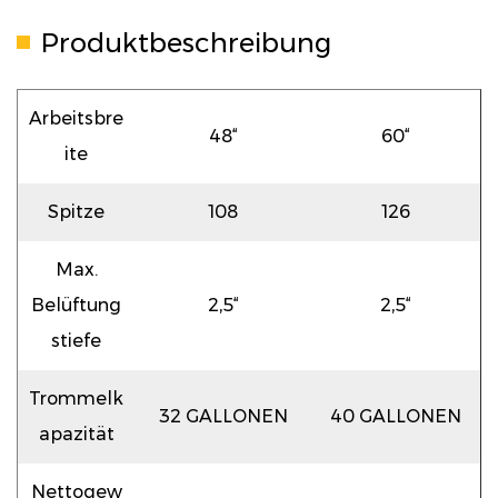
Produktbeschreibung
Arbeitsbre
48“
60“
ite
Spitze
108
126
Max.
Belüftung
2,5“
2,5“
stiefe
Trommelk
32 GALLONEN
40 GALLONEN
apazität
Nettogew