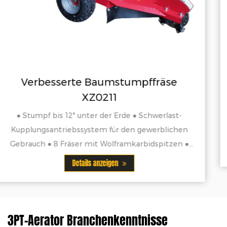
fräse
Heckbagger mit 10″-Schauf
BAGGERLADER MIT 10" EIMER ◆MODELL 
◆9 PS BENZINMOTOR ◆EIMERSCHAUKELN
werlast-
ECHT
erblichen
spitzen ●
Details anzeigen
n die
.
3PT-Aerator Branchenkenntnisse