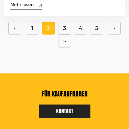
Mehr lesen
‹
1
2
3
4
5
›
››
FÜR KAUFANFRAGEN
KONTAKT